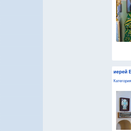
иерей 
Категори