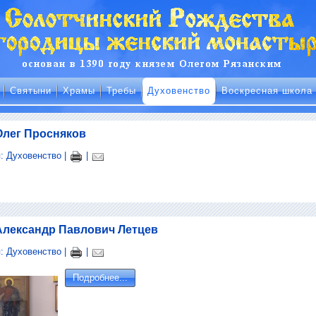
Святыни
Храмы
Требы
Духовенство
Воскресная школа
Олег Просняков
я:
Духовенство
|
|
Александр Павлович Летцев
я:
Духовенство
|
|
Подробнее...