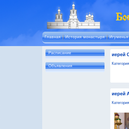
Главная
История монастыря
Игуменья
Расписание
иерей 
Категори
Объявления
иерей 
Категори