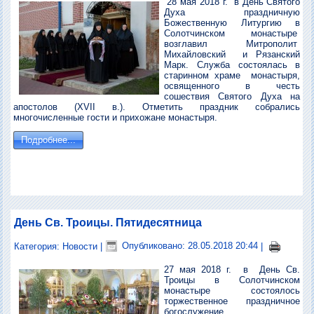
28 мая 2018 г. в День Святого
Духа праздничную
Божественную Литургию в
Солотчинском монастыре
возглавил Митрополит
Михайловский и Рязанский
Марк. Служба состоялась в
старинном храме монастыря,
освященного в честь
сошествия Святого Духа на
апостолов (XVII в.). Отметить праздник собрались
многочисленные гости и прихожане монастыря.
Подробнее...
День Св. Троицы. Пятидесятница
Категория:
Новости
|
Опубликовано: 28.05.2018 20:44
|
27 мая 2018 г. в День Св.
Троицы в Солотчинском
монастыре состоялось
торжественное праздничное
богослужение.